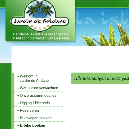
vakantiehuis, vakantie
appartement, bungalows,
vakantiewoonsten, finca on La
Palma
Het kleine, exclusieve vakantiepark
in het zonnige westen van La Palma
Welkom in
Alle inzendingen in onze ga
Jardín de Aridane
Wat u kunt verwachten
Onze accommodaties
Ligging / Heenreis
Reserveren
Huurwagen boeken
E-bike boeken