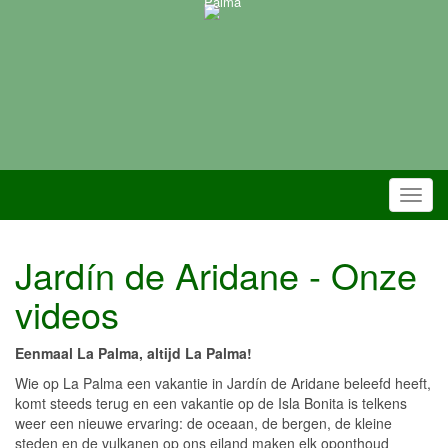
Palma
Toggl
navig
Jardín de Aridane - Onze
videos
Eenmaal La Palma, altijd La Palma!
Wie op La Palma een vakantie in Jardín de Aridane beleefd heeft,
komt steeds terug en een vakantie op de Isla Bonita is telkens
weer een nieuwe ervaring: de oceaan, de bergen, de kleine
steden en de vulkanen op ons eiland maken elk oponthoud